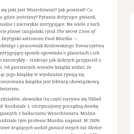
 się jaki jest Wszechświat? Jak powstał? Co
u gdzie jesteśmy? Pytania dotyczące gwiazd,
ualne i niezwykle intrygujące. Na wiele z nich
ie planet
(angielski tytuł
The Secret Lives of
u, brytyjski astronom Paul Murdin —
bridge i pracownik Królewskiego Towarzystwa
ntrygujący sposób opowiada o planetach i ich
b niezwykły – traktuje jak dobrych przyjaciół z
. Od pierwszych wersów książki widać, że
ąc jego książkę w wyobraźni rysują się
cenzowana książka jest lekturą obowiązkową
hświatem.
 rozdziałów, słownika (ta część nazywa się Układ
 W Rozdziale 1. otrzymujemy porządną dawkę
iązanych z badaczami Wszechświata. Można
rozdziale tym profesor Murdin napisał:
W 2009,
 planet krążących wokół gwiazd innych niż Słońce