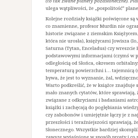
(to tak zwane planety pozasłoneczne). Pla
ulega wątpliwości, że „pospolitośćˮ plan
Kolejne rozdziały książki poświęcone są
co znamienne, profesor Murdin nie ogran
historie związane z ziemskim Księżycem
która nie urosła), księżycami Jowisza (Io
Saturna (Tytan, Enceladus) czy wreszcie 
podstawowymi informacjami (czymś w pos
odległością od Słońca, okresem orbitalny
temperaturą powierzchni i… tajemnicą (
bywa, że jest to wyznanie, żal, wdzięczn
Warto podkreślić, że w książce znajduje 
mało znanych cytatów, które sprawiają, że
związane z odkryciami i badaniami ast
książki i zachęcają do pogłębiania wiedz
czy zabobonów i umiejętnie łączy je z na
przeszłości i teraźniejszości sprawiają,
Słonecznego. Wszystkie bardziej skompli
zawsze wyjaśnione w sposób prosty i co n