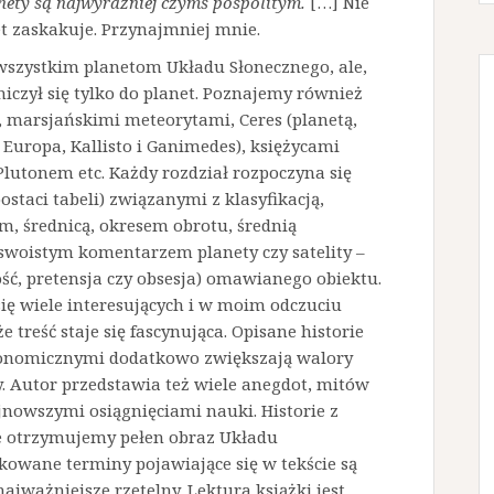
nety są najwyraźniej czymś pospolitym.
[…] Nie
et zaskakuje. Przynajmniej mnie.
 wszystkim planetom Układu Słonecznego, ale,
iczył się tylko do planet. Poznajemy również
, marsjańskimi meteorytami, Ceres (planetą,
, Europa, Kallisto i Ganimedes), księżycami
Plutonem etc. Każdy rozdział rozpoczyna się
taci tabeli) związanymi z klasyfikacją,
m, średnicą, okresem obrotu, średnią
swoistym komentarzem planety czy satelity –
ość, pretensja czy obsesja) omawianego obiektu.
się wiele interesujących i w moim odczuciu
 treść staje się fascynująca. Opisane historie
ronomicznymi dodatkowo zwiększają walory
y. Autor przedstawia też wiele anegdot, mitów
jnowszymi osiągnięciami nauki. Historie z
 że otrzymujemy pełen obraz Układu
kowane terminy pojawiające się w tekście są
ajważniejsze rzetelny. Lektura książki jest