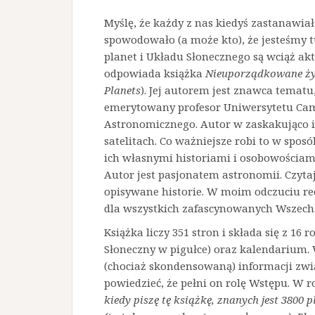
Myślę, że każdy z nas kiedyś zastanawiał
spowodowało (a może kto), że jesteśmy t
planet i Układu Słonecznego są wciąż akt
odpowiada książka
Nieuporządkowane życ
Planets
). Jej autorem jest znawca temat
emerytowany profesor Uniwersytetu Cam
Astronomicznego. Autor w zaskakująco i
satelitach. Co ważniejsze robi to w sposó
ich własnymi historiami i osobowościami
Autor jest pasjonatem astronomii. Czytaj
opisywane historie. W moim odczuciu re
dla wszystkich zafascynowanych Wszec
Książka liczy 351 stron i składa się z 16
Słoneczny w pigułce) oraz kalendarium.
(chociaż skondensowaną) informacji zw
powiedzieć, że pełni on rolę Wstępu. W 
kiedy piszę tę książkę, znanych jest 3800