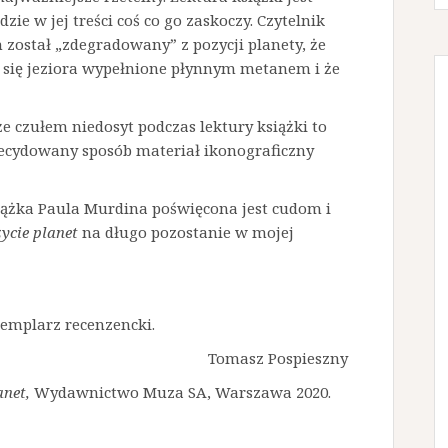
zie w jej treści coś co go zaskoczy. Czytelnik
 został „zdegradowanyˮ z pozycji planety, że
ą się jeziora wypełnione płynnym metanem i że
 czułem niedosyt podczas lektury książki to
 zdecydowany sposób materiał ikonograficzny
książka Paula Murdina poświęcona jest cudom i
ycie planet
na długo pozostanie w mojej
zemplarz recenzencki.
Tomasz Pospieszny
net,
Wydawnictwo Muza SA, Warszawa 2020.