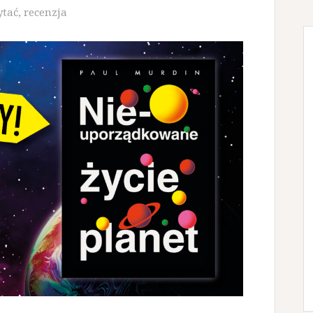
ytać
,
recenzja