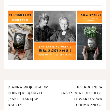
Nawigacja
JOANNA WOJCIK »DOM
105. ROCZNICA
wpisu
DOBREJ KSIĄŻKI« O
ZAŁOŻENIA POLSKIEGO
„ZAKOCHANEJ W
TOWARZYSTWA
NAUCE”
CHEMICZNEGO