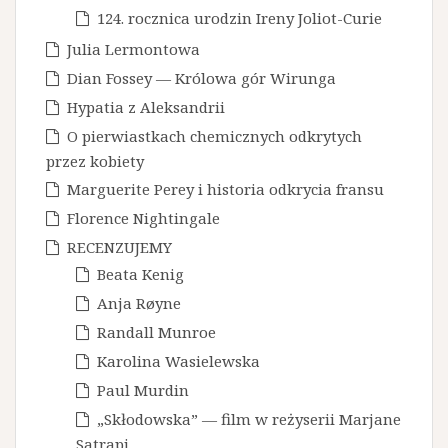
124. rocznica urodzin Ireny Joliot-Curie
Julia Lermontowa
Dian Fossey — Królowa gór Wirunga
Hypatia z Aleksandrii
O pierwiastkach chemicznych odkrytych
przez kobiety
Marguerite Perey i historia odkrycia fransu
Florence Nightingale
RECENZUJEMY
Beata Kenig
Anja Røyne
Randall Munroe
Karolina Wasielewska
Paul Murdin
„Skłodowska” — film w reżyserii Marjane
Satrapi